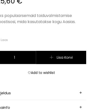
25,60
€
ks populaarsemaid toiduvalmistamise
oostisosi, mida kasutatakse kogu Aasias.
Laos
ürtsköömned, jahvatatud 1 kg kogus
Lisa Korvi
Add to wishlist
rjeldus
sainfo