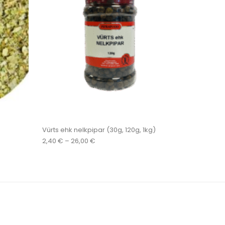
Vürts ehk nelkpipar (30g, 120g, 1kg)
Price range: 2,40 € through 26,00 €
2,40
€
–
26,00
€