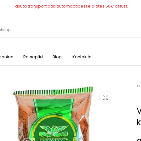
Tasuta transport pakiautomaatidesse alates 50€ ostust.
aniad
Retseptid
Blogi
Kontaktid
Maitsestamine ja
Muud tooted
Õlid, äädikad, kastm
küpsetamine
Es
V