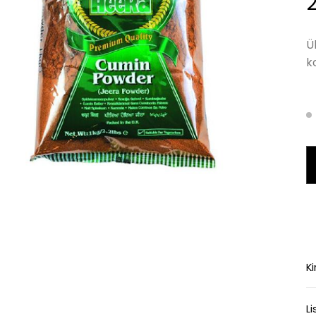
Ü
k
V
Ki
Li