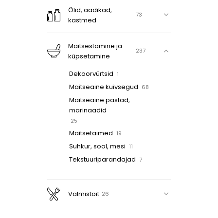
Õlid, äädikad,
73
kastmed
Maitsestamine ja
237
küpsetamine
Dekoorvürtsid
1
Maitseaine kuivsegud
68
Maitseaine pastad,
marinaadid
25
Maitsetaimed
19
Suhkur, sool, mesi
11
Tekstuuriparandajad
7
SOSA tooted
1
Nielsen-Massey
7
Valmistoit
26
Toorvürtsid
93
Ekstraktid
8