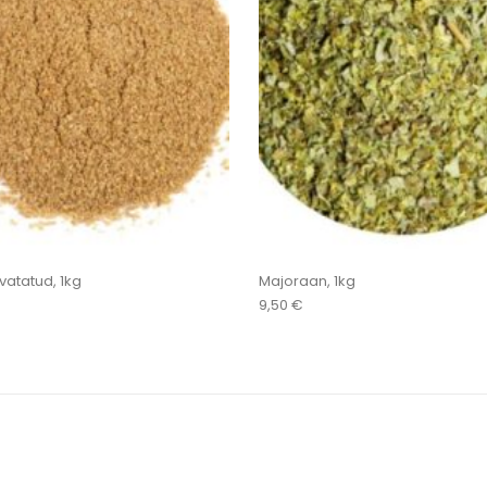
hvatatud, 1kg
Majoraan, 1kg
9,50
€