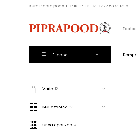
Kuressaare pood: E-R 10-17. L 10-13.
+372 5333 1208
E-pood
Kampa
Joogiks
Kuivained
Varia
12
Muud tooted
23
Uncategorized
0