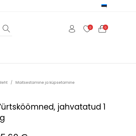
0
0
ed
Valmistoit
Varia
ileht
/
Maitsestamine ja küpsetamine
ürtsköömned, jahvatatud 1
kg