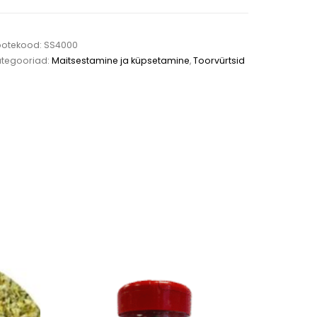
ootekood:
SS4000
ategooriad:
Maitsestamine ja küpsetamine
,
Toorvürtsid
This product has