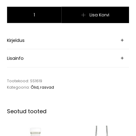
Sinepiseemneõli, 500ml kogus
Lisa Korvi
Kirjeldus
Lisainfo
Tootekood:
SS1619
Kategooria:
Õlid, rasvad
Seotud tooted