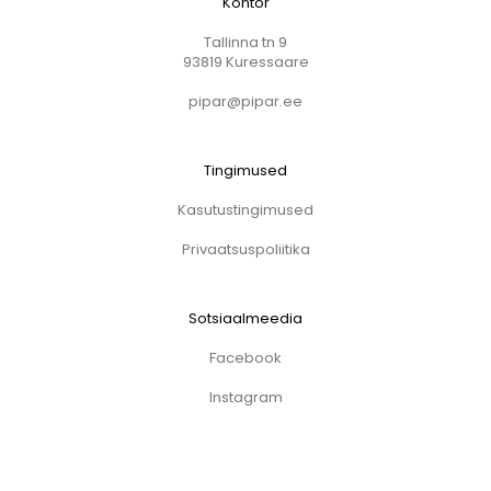
Kontor
Tallinna tn 9
93819 Kuressaare
pipar@pipar.ee
Tingimused
Kasutustingimused
Privaatsuspoliitika
Sotsiaalmeedia
Facebook
Instagram