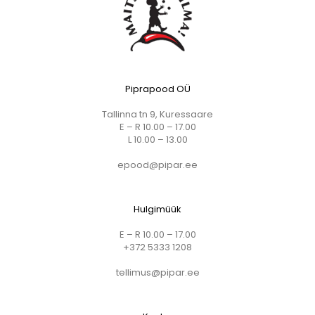
Piprapood OÜ
Tallinna tn 9, Kuressaare
E – R 10.00 – 17.00
L 10.00 – 13.00
epood@pipar.ee
Hulgimüük
E – R 10.00 – 17.00
+372 5333 1208
tellimus@pipar.ee