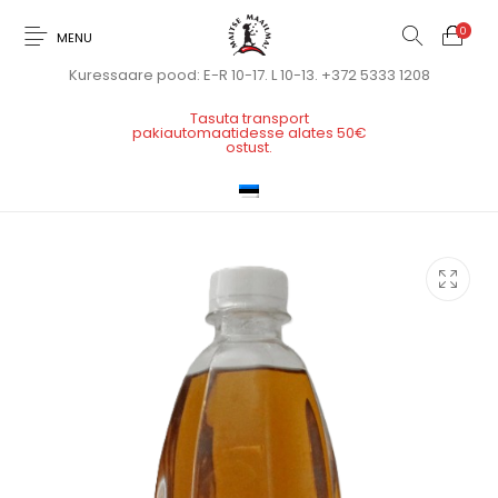
0
MENU
Kuressaare pood: E-R 10-17. L 10-13.
+372 5333 1208
Tasuta transport
pakiautomaatidesse alates 50€
ostust.
Maitsestamine ja
Joogiks
Kuivained
Muud tooted
küpsetamine
Õlid, äädikad,
Valmistoit
Varia
kastmed