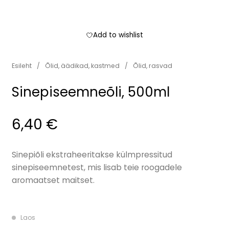
Add to wishlist
Esileht
/
Õlid, äädikad, kastmed
/
Õlid, rasvad
Sinepiseemneõli, 500ml
6,40
€
​Sinepiõli ekstraheeritakse külmpressitud
sinepiseemnetest, mis lisab teie roogadele
aromaatset maitset.
Laos