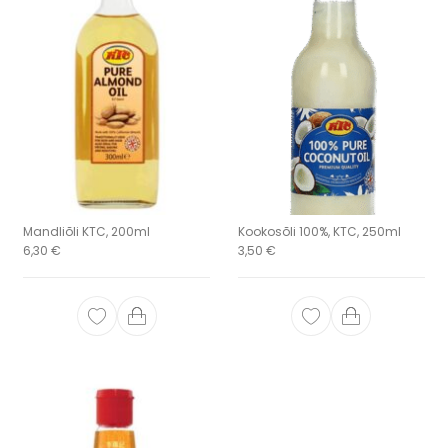
Mandliõli KTC, 200ml
Kookosõli 100%, KTC, 250ml
6,30
€
3,50
€