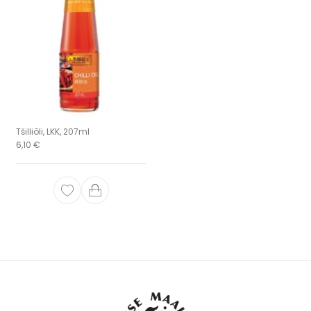
Tšilliõli, LKK, 207ml
6,10
€