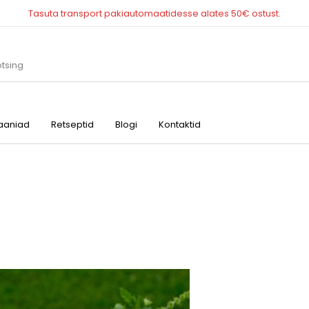
Tasuta transport pakiautomaatidesse alates 50€ ostust.
aniad
Retseptid
Blogi
Kontaktid
Maitsestamine ja
Muud tooted
Õlid, äädikad, kastm
küpsetamine