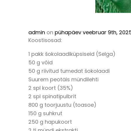
admin
on
pühapäev veebruar 9th, 202
Koostisosad:
1 pakk šokolaadiküpsiseid (Selga)
50 g võid
50 g riivitud tumedat šokolaadi
Suurem peotäis mündilehti
2 spl koort (35%)
2 spl spinatipulbrit
800 g toorjuustu (toasoe)
150 g suhkrut
250 g hapukoort
2 tl mündi ekstrakti