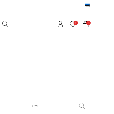
0
0
ed
Valmistoit
Varia