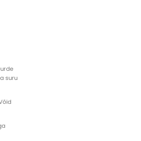
uurde
ja suru
Võid
ga