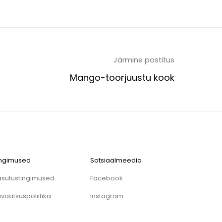
Järmine postitus
Mango-toorjuustu kook
ingimused
Sotsiaalmeedia
asutustingimused
Facebook
ivaatsuspoliitika
Instagram