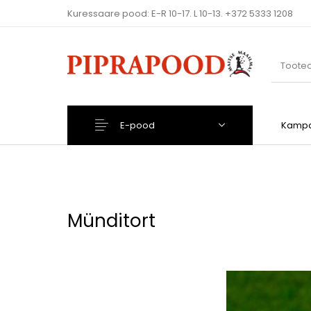
Kuressaare pood: E-R 10-17. L 10-13.
+372 5333 1208
E-pood
Kampa
Joogiks
Kuivained
Münditort