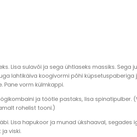
s. Lisa sulavõi ja sega ühtlaseks massiks. Sega j
uga lahtikäiva koogivormi põhi küpsetuspaberiga 
e. Pane vorm külmkappi.
kombaini ja töötle pastaks, lisa spinatipulber. (
malt rohelist tooni.)
 läbi. Lisa hapukoor ja munad ükshaaval, segades i
ja viski.