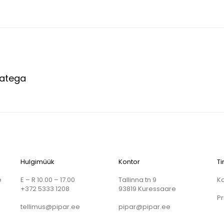
atega
Hulgimüük
Kontor
T
e
E – R 10.00 – 17.00
Tallinna tn 9
K
+372 5333 1208
93819 Kuressaare
Pr
tellimus@pipar.ee
pipar@pipar.ee