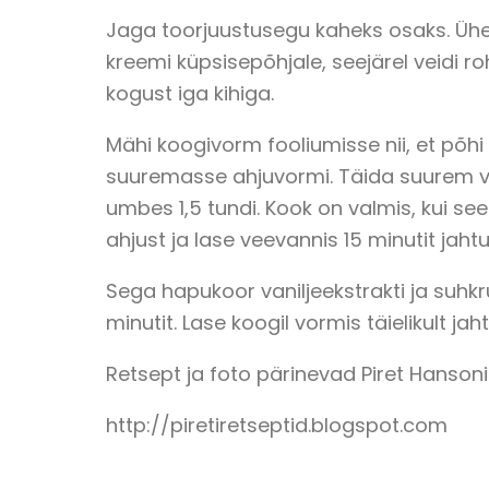
Jaga toorjuustusegu kaheks osaks. Ühel
kreemi küpsisepõhjale, seejärel veidi ro
kogust iga kihiga.
Mähi koogivorm fooliumisse nii, et põhi 
suuremasse ahjuvormi. Täida suurem vo
umbes 1,5 tundi. Kook on valmis, kui se
ahjust ja lase veevannis 15 minutit jah
Sega hapukoor vaniljeekstrakti ja suhkru
minutit. Lase koogil vormis täielikult j
Retsept ja foto pärinevad Piret Hanson
http://piretiretseptid.blogspot.com