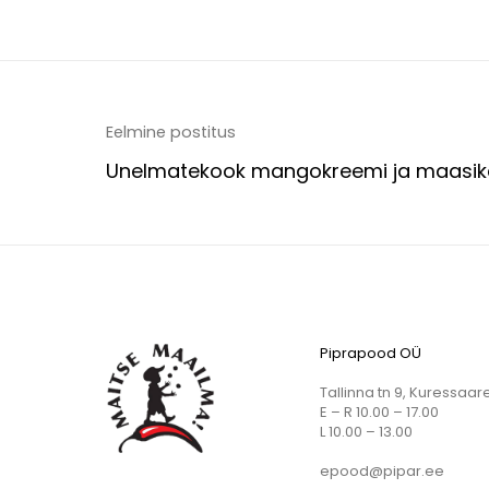
Eelmine postitus
Unelmatekook mangokreemi ja maasik
Piprapood OÜ
Tallinna tn 9, Kuressaar
E – R 10.00 – 17.00
L 10.00 – 13.00
epood@pipar.ee