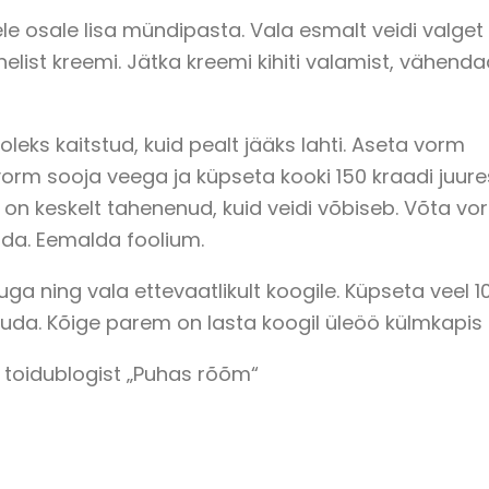
e osale lisa mündipasta. Vala esmalt veidi valget
helist kreemi. Jätka kreemi kihiti valamist, vähend
oleks kaitstud, kuid pealt jääks lahti. Aseta vorm
rm sooja veega ja küpseta kooki 150 kraadi juure
e on keskelt tahenenud, kuid veidi võbiseb. Võta vo
tuda. Eemalda foolium.
ga ning vala ettevaatlikult koogile. Küpseta veel 1
ahtuda. Kõige parem on lasta koogil üleöö külmkapis 
i toidublogist „Puhas rõõm“