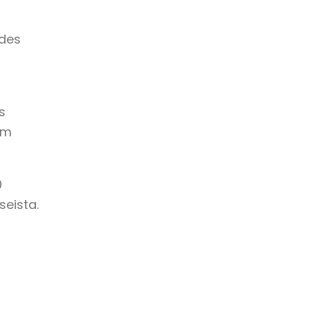
ades
s
rm
0
seista.