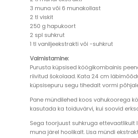
3 muna või 6 munakollast
2 tl viskit
250 g hapukoort
2 spl suhkrut
1 tl vaniljeekstrakti või -suhkrut
Valmistamine:
Purusta küpsised köögikombainis peenek
riivitud šokolaad. Kata 24 cm läbimõõd
küpsisepuru segu tihedalt vormi põhjal
Pane mündilehed koos vahukoorega köögi
kasutada ka toiduvärvi, kui soovid erksa
Sega toorjuust suhkruga ettevaatlikult
muna järel hoolikalt. Lisa mündi ekstrakt 